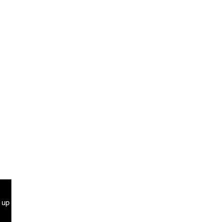
r vos achats.
g up