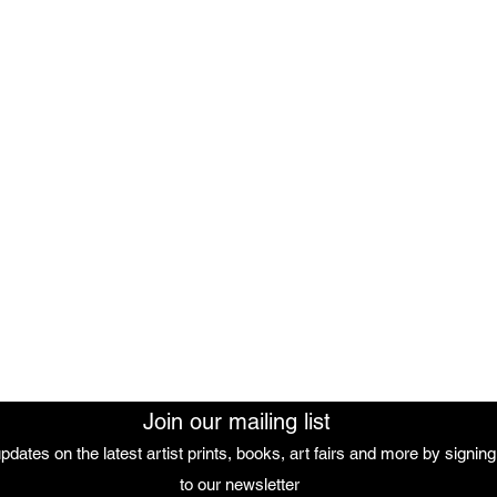
Aucun article ici pour le moment
, vous pouvez choisir une autre catégorie pour continue
The African Women Gallery
Join our mailing list
pdates on the latest artist prints, books, art fairs and more by signin
 our mailing list
to our newsletter