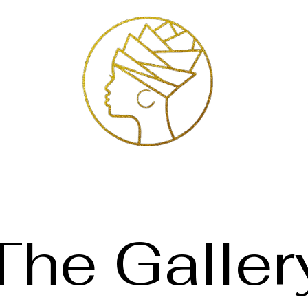
Exhibitions
Services
Shop
Artists
Store Policies
Contact
The Galler