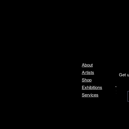
About
Artists
Get u
Shop
Join
Exhibitions
Email
*
Services
I 