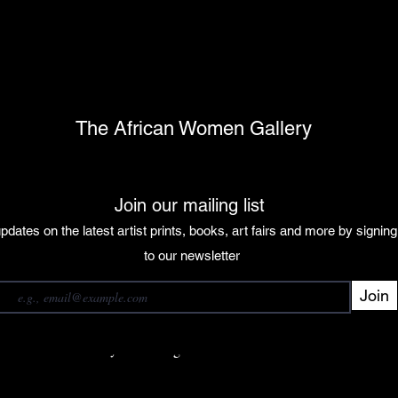
The African Women Gallery
Join our mailing list
pdates on the latest artist prints, books, art fairs and more by signin
 our mailing list
to our newsletter
Join
Subscribe
want to subscribe to your mailing list.