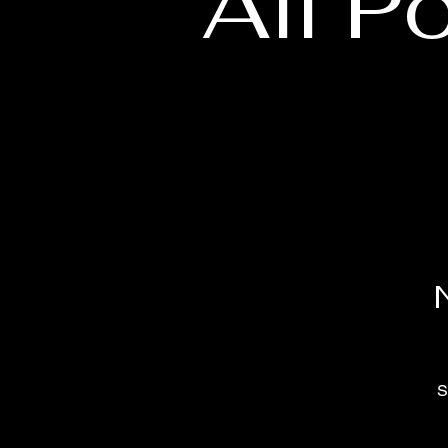
All P
S