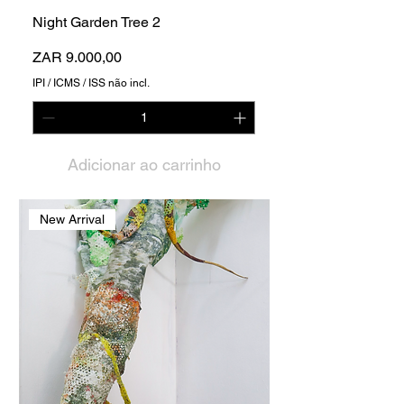
Night Garden Tree 2
Preço
ZAR 9.000,00
IPI / ICMS / ISS não incl.
Adicionar ao carrinho
New Arrival