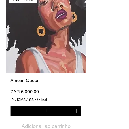
African Queen
Preço
ZAR 6.000,00
IPI / ICMS / ISS não incl.
Adicionar ao carrinho