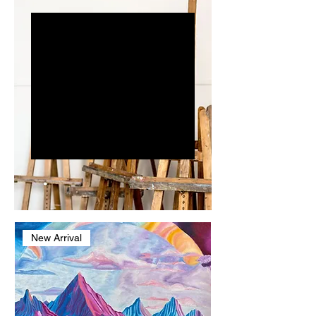
Todos os
produtos
This is your category
description. It’s a great
place to tell customers
what this category is
about, connect with your
audience and draw
attention to your products.
New Arrival