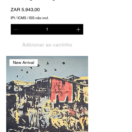
Preço
ZAR 5.943,00
IPI / ICMS / ISS não incl.
Adicionar ao carrinho
New Arrival