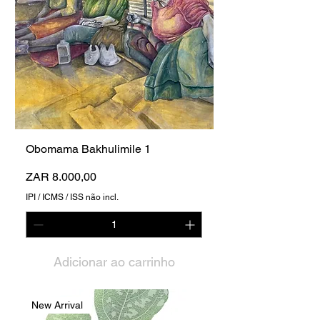
Obomama Bakhulimile 1
Preço
ZAR 8.000,00
IPI / ICMS / ISS não incl.
Adicionar ao carrinho
New Arrival