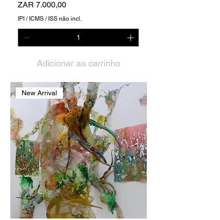
Preço
ZAR 7.000,00
IPI / ICMS / ISS não incl.
Adicionar ao carrinho
New Arrival