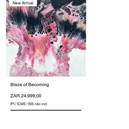
New Arrival
Blaze of Becoming
Preço
ZAR 24.999,00
IPI / ICMS / ISS não incl.