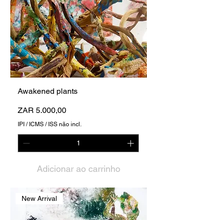
Awakened plants
Preço
ZAR 5.000,00
IPI / ICMS / ISS não incl.
Adicionar ao carrinho
New Arrival