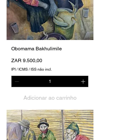
Obomama Bakhulimile
Preço
ZAR 9.500,00
IPI / ICMS / ISS não incl.
Adicionar ao carrinho