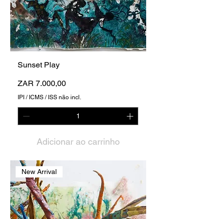
Sunset Play
Preço
ZAR 7.000,00
IPI / ICMS / ISS não incl.
Adicionar ao carrinho
New Arrival