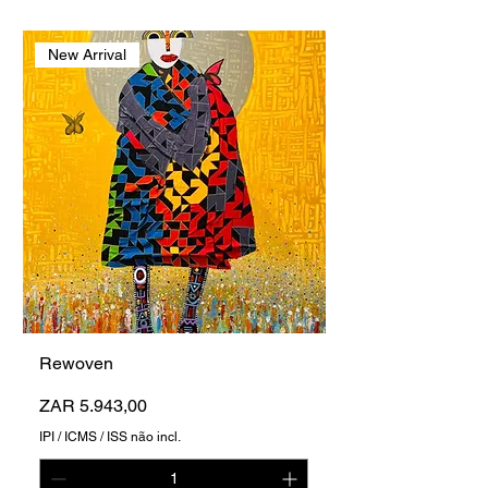
New Arrival
Rewoven
Preço
ZAR 5.943,00
IPI / ICMS / ISS não incl.