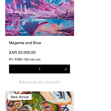
Magenta and Blue
Preço
ZAR 20.000,00
IPI / ICMS / ISS não incl.
Adicionar ao carrinho
New Arrival