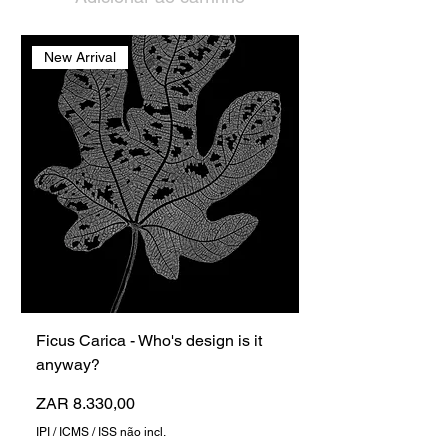
New Arrival
Ficus Carica - Who's design is it
anyway?
Preço
ZAR 8.330,00
IPI / ICMS / ISS não incl.