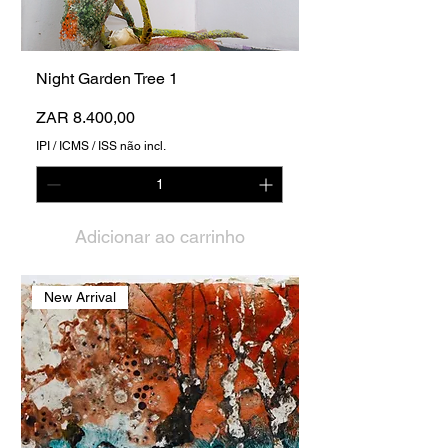
Night Garden Tree 1
Preço
ZAR 8.400,00
IPI / ICMS / ISS não incl.
Adicionar ao carrinho
New Arrival