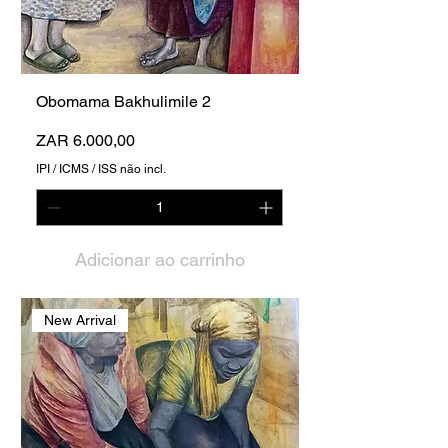
Obomama Bakhulimile 2
Preço
ZAR 6.000,00
IPI / ICMS / ISS não incl.
Adicionar ao carrinho
New Arrival