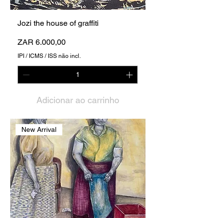
Jozi the house of graffiti
Preço
ZAR 6.000,00
IPI / ICMS / ISS não incl.
Adicionar ao carrinho
New Arrival