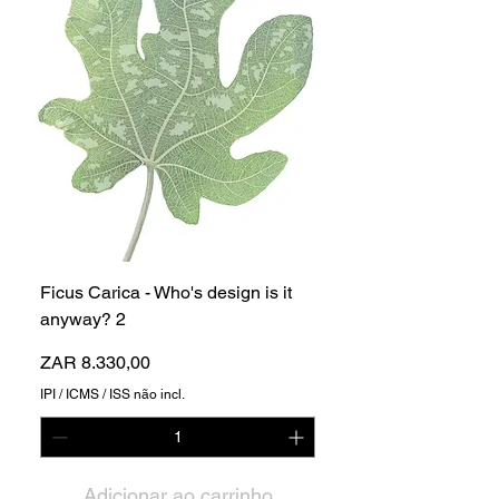
Ficus Carica - Who's design is it
anyway? 2
Preço
ZAR 8.330,00
IPI / ICMS / ISS não incl.
Adicionar ao carrinho