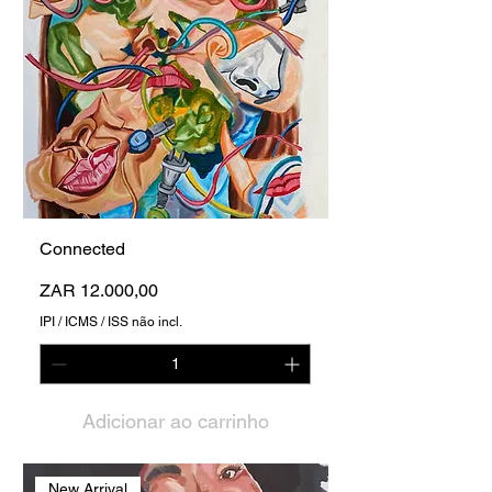
Connected
Preço
ZAR 12.000,00
IPI / ICMS / ISS não incl.
Adicionar ao carrinho
New Arrival