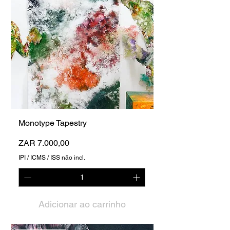
Monotype Tapestry
Preço
ZAR 7.000,00
IPI / ICMS / ISS não incl.
Adicionar ao carrinho