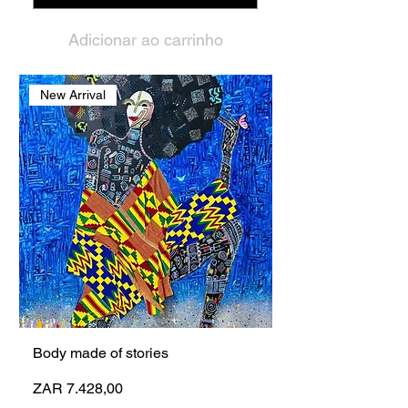
Adicionar ao carrinho
New Arrival
Body made of stories
Preço
ZAR 7.428,00